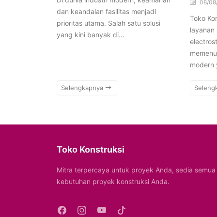
08/08
dan keandalan fasilitas menjadi
Toko Ko
prioritas utama. Salah satu solusi
layanan
yang kini banyak di…
electros
memenuh
modern 
Selengkapnya
Seleng
Toko Konstruksi
Mitra terpercaya untuk proyek Anda, sedia semua
kebutuhan proyek konstruksi Anda.