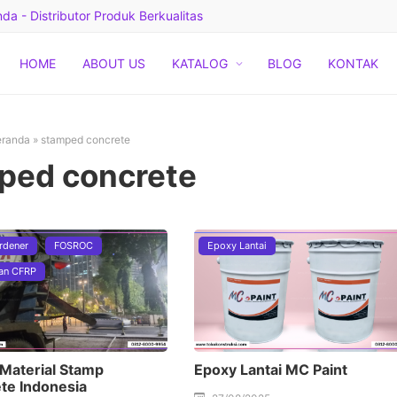
a - Distributor Produk Berkualitas
HOME
ABOUT US
KATALOG
BLOG
KONTAK
randa
»
stamped concrete
ped concrete
rdener
FOSROC
Epoxy Lantai
an CFRP
 Material Stamp
Epoxy Lantai MC Paint
te Indonesia