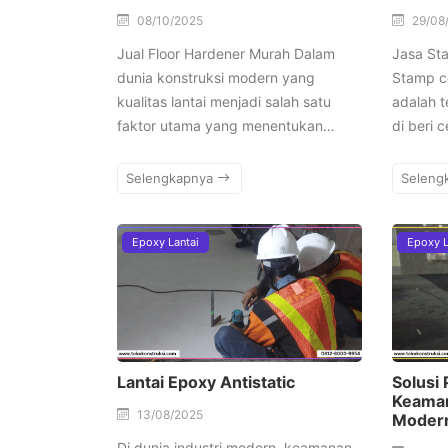
08/10/2025
29/08
Jual Floor Hardener Murah Dalam
Jasa St
dunia konstruksi modern yang
Stamp c
kualitas lantai menjadi salah satu
adalah t
faktor utama yang menentukan…
di beri 
Selengkapnya
Seleng
Epoxy Lantai
Epoxy L
Lantai Epoxy Antistatic
Solusi
Keaman
13/08/2025
Moder
Di dunia industri modern, keamanan