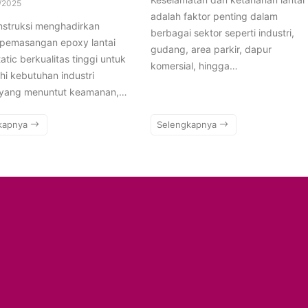
/2025
adalah faktor penting dalam
nstruksi menghadirkan
berbagai sektor seperti industri,
 pemasangan epoxy lantai
gudang, area parkir, dapur
tatic berkualitas tinggi untuk
komersial, hingga…
i kebutuhan industri
yang menuntut keamanan,…
kapnya
Selengkapnya