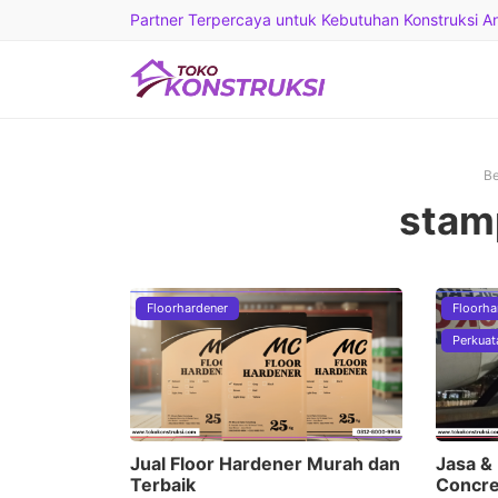
Partner Terpercaya untuk Kebutuhan Konstruksi And
Be
stam
Floorhardener
Floorha
Perkuat
Jual Floor Hardener Murah dan
Jasa &
Terbaik
Concre