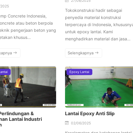
27/08/2025
/2025
Tokokonstruksi hadir sebagai
amp Concrete Indonesia,
penyedia material konstruksi
oncrete atau beton berpola
terpercaya di Indonesia, khususny
eknik pengerjaan beton yang
untuk epoxy lantai. Kami
cetakan khusus…
menghadirkan material dan jasa…
kapnya
Selengkapnya
antai
Epoxy Lantai
 Perlindungan &
Lantai Epoxy Anti Slip
an Lantai Industri
02/06/2025
n
Keselamatan dan ketahanan lantai