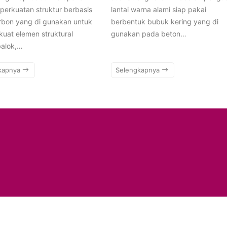
 perkuatan struktur berbasis
lantai warna alami siap pakai
rbon yang di gunakan untuk
berbentuk bubuk kering yang di
uat elemen struktural
gunakan pada beton…
balok,…
kapnya
Selengkapnya