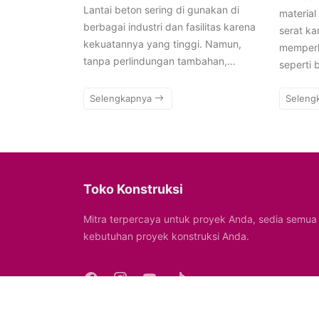
Lantai beton sering di gunakan di
material
berbagai industri dan fasilitas karena
serat ka
kekuatannya yang tinggi. Namun,
memperk
tanpa perlindungan tambahan,…
seperti 
Selengkapnya
Seleng
Toko Konstruksi
Mitra terpercaya untuk proyek Anda, sedia semua
kebutuhan proyek konstruksi Anda.