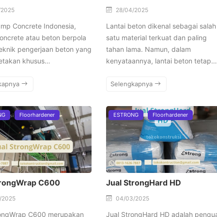
/2025
28/04/2025
amp Concrete Indonesia,
Lantai beton dikenal sebagai salah
oncrete atau beton berpola
satu material terkuat dan paling
eknik pengerjaan beton yang
tahan lama. Namun, dalam
cetakan khusus…
kenyataannya, lantai beton tetap…
kapnya
Selengkapnya
NG
Floorhardener
ESTRONG
Floorhardener
trongWrap C600
Jual StrongHard HD
/2025
04/03/2025
rongWrap C600 merupakan
Jual StrongHard HD adalah pengu