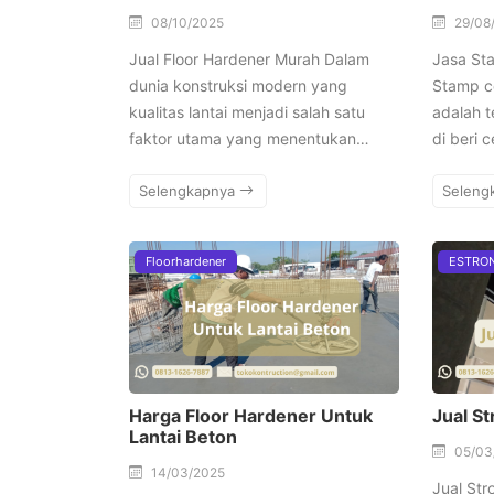
08/10/2025
29/08
Jual Floor Hardener Murah Dalam
Jasa St
dunia konstruksi modern yang
Stamp c
kualitas lantai menjadi salah satu
adalah t
faktor utama yang menentukan…
di beri 
Selengkapnya
Seleng
Floorhardener
ESTRO
Harga Floor Hardener Untuk
Jual S
Lantai Beton
05/03
14/03/2025
Jual St