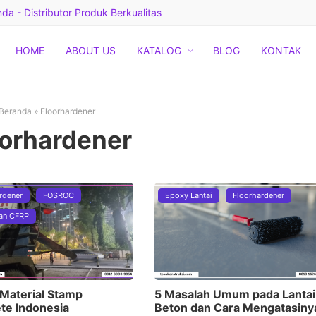
a - Distributor Produk Berkualitas
HOME
ABOUT US
KATALOG
BLOG
KONTAK
Beranda
»
Floorhardener
oorhardener
rdener
FOSROC
Epoxy Lantai
Floorhardener
an CFRP
 Material Stamp
5 Masalah Umum pada Lantai
te Indonesia
Beton dan Cara Mengatasiny