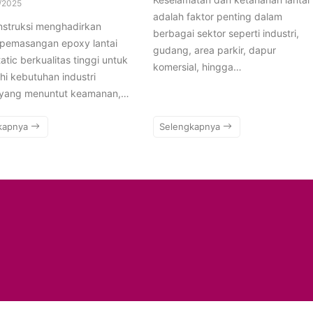
/2025
adalah faktor penting dalam
nstruksi menghadirkan
berbagai sektor seperti industri,
 pemasangan epoxy lantai
gudang, area parkir, dapur
tatic berkualitas tinggi untuk
komersial, hingga…
i kebutuhan industri
yang menuntut keamanan,…
kapnya
Selengkapnya