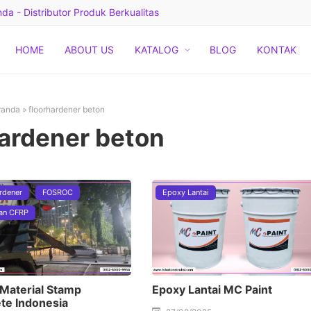
a - Distributor Produk Berkualitas
HOME
ABOUT US
KATALOG
BLOG
KONTAK
randa
»
floorhardener beton
hardener beton
rdener
FOSROC
Epoxy Lantai
an CFRP
 Material Stamp
Epoxy Lantai MC Paint
te Indonesia