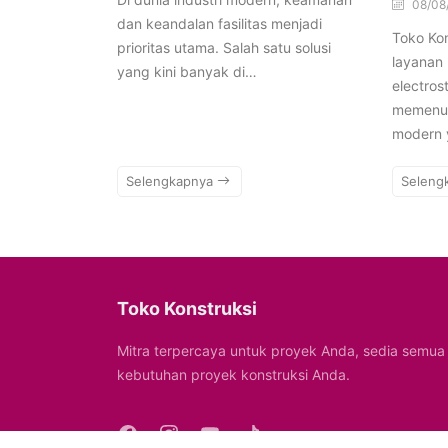
08/08
dan keandalan fasilitas menjadi
Toko Ko
prioritas utama. Salah satu solusi
layanan
yang kini banyak di…
electros
memenuh
modern 
Selengkapnya
Seleng
Toko Konstruksi
Mitra terpercaya untuk proyek Anda, sedia semua
kebutuhan proyek konstruksi Anda.