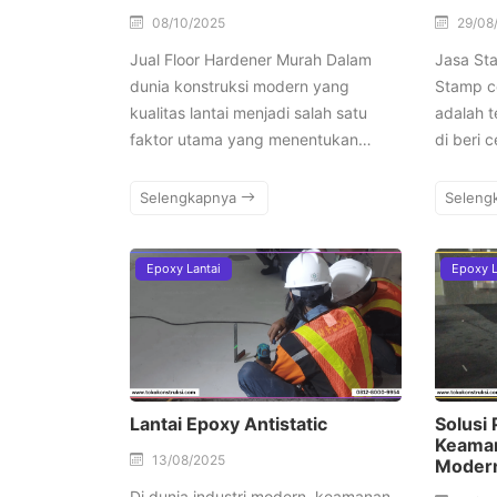
08/10/2025
29/08
Jual Floor Hardener Murah Dalam
Jasa St
dunia konstruksi modern yang
Stamp c
kualitas lantai menjadi salah satu
adalah t
faktor utama yang menentukan…
di beri 
Selengkapnya
Seleng
Epoxy Lantai
Epoxy L
Lantai Epoxy Antistatic
Solusi
Keaman
13/08/2025
Moder
Di dunia industri modern, keamanan