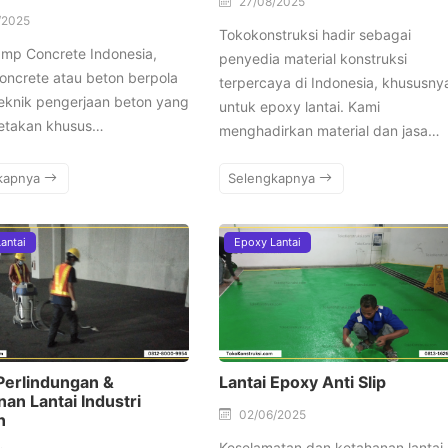
27/08/2025
/2025
Tokokonstruksi hadir sebagai
amp Concrete Indonesia,
penyedia material konstruksi
oncrete atau beton berpola
terpercaya di Indonesia, khususny
eknik pengerjaan beton yang
untuk epoxy lantai. Kami
cetakan khusus…
menghadirkan material dan jasa…
kapnya
Selengkapnya
antai
Epoxy Lantai
 Perlindungan &
Lantai Epoxy Anti Slip
an Lantai Industri
02/06/2025
n
Keselamatan dan ketahanan lantai