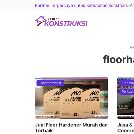
Partner Terpercaya untuk Kebutuhan Konstruksi And
Be
floor
Floorhardener
Floorha
Perkuat
Jual Floor Hardener Murah dan
Jasa &
Terbaik
Concre