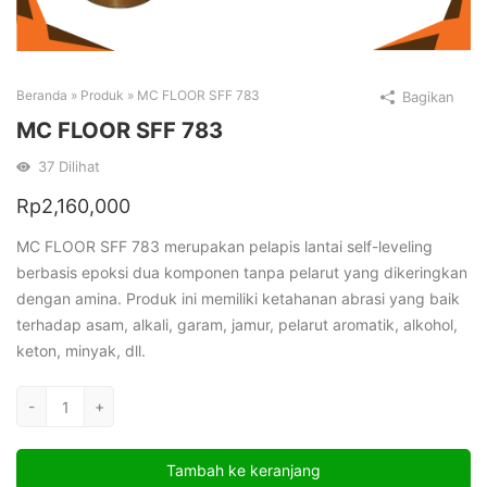
Beranda
»
Produk
»
MC FLOOR SFF 783
Bagikan
MC FLOOR SFF 783
37
Dilihat
Rp
2,160,000
MC FLOOR SFF 783 merupakan pelapis lantai self-leveling
berbasis epoksi dua komponen tanpa pelarut yang dikeringkan
dengan amina. Produk ini memiliki ketahanan abrasi yang baik
terhadap asam, alkali, garam, jamur, pelarut aromatik, alkohol,
keton, minyak, dll.
Kuantitas
-
+
MC
FLOOR
Tambah ke keranjang
SFF