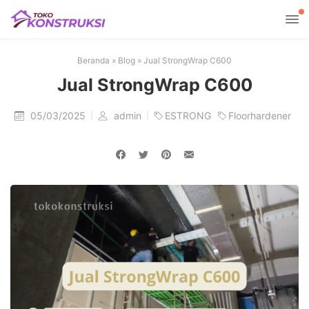
Beranda
»
Blog
»
Jual StrongWrap C600
Jual StrongWrap C600
05/03/2025
admin
ESTRONG
Floorhardener