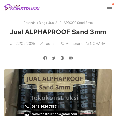
Beranda
»
Blog
»
Jual ALPHAPROOF Sand 3mm
Jual ALPHAPROOF Sand 3mm
22/02/2025
admin
Membrane
NOHARA