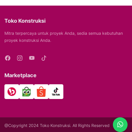
Toko Konstruksi
Mitra terpercaya untuk proyek Anda, sedia semua kebutuhan
proyek konstruksi Anda.
Marketplace
@Copyright 2024 Toko Konstruksi. All Rights Reserved