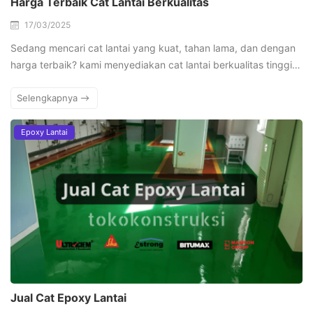
Harga Terbaik Cat Lantai Berkualitas
17/03/2025
Sedang mencari cat lantai yang kuat, tahan lama, dan dengan
harga terbaik? kami menyediakan cat lantai berkualitas tinggi…
Selengkapnya
Epoxy Lantai
Jual Cat Epoxy Lantai