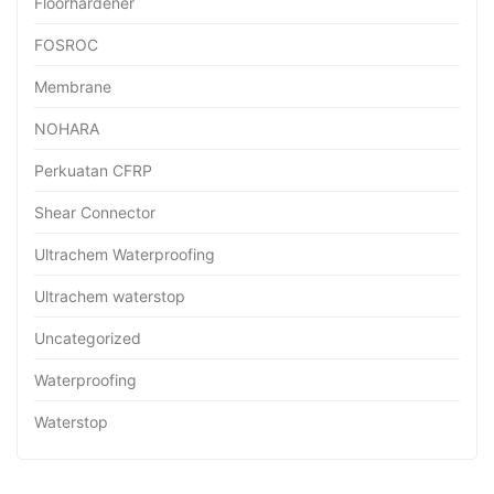
Floorhardener
FOSROC
Membrane
NOHARA
Perkuatan CFRP
Shear Connector
Ultrachem Waterproofing
Ultrachem waterstop
Uncategorized
Waterproofing
Waterstop