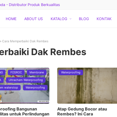
a - Distributor Produk Berkualitas
HOME
ABOUT US
KATALOG
BLOG
KONTAK
»
Cara Memperbaiki Dak Rembes
rbaiki Dak Rembes
NG
FOSROC
Membrane
Waterproofing
A
Ultrachem Waterproofing
em waterstop
Waterproofing
roofing Bangunan
Atap Gedung Bocor atau
litas untuk Perlindungan
Rembes? Ini Cara