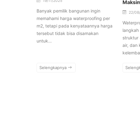
19/11/2025
Maksim
Banyak pemilik bangunan ingin
22/08
memahami harga waterproofing per
Waterpr
m2, tetapi pada kenyataannya harga
langkah 
tersebut tidak bisa disamakan
struktur
untuk…
air, dan
kelemba
Selengkapnya
Seleng