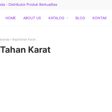
a - Distributor Produk Berkualitas
HOME
ABOUT US
KATALOG
BLOG
KONTAK
eranda
»
BajaTahan Karat
aTahan Karat