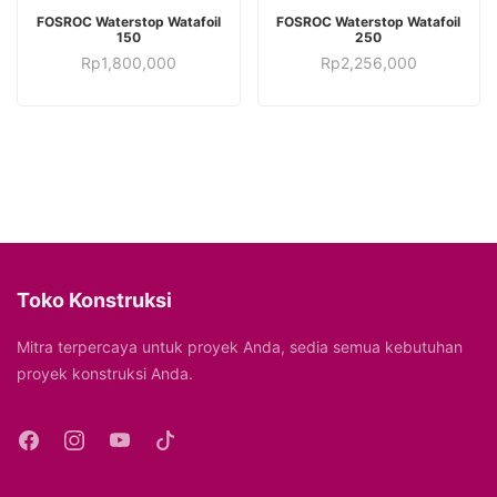
TAMBAH KE KERANJANG
TAMBAH KE KERANJANG
FOSROC Waterstop Watafoil
FOSROC Waterstop Watafoil
150
250
Rp
1,800,000
Rp
2,256,000
Toko Konstruksi
Mitra terpercaya untuk proyek Anda, sedia semua kebutuhan
proyek konstruksi Anda.