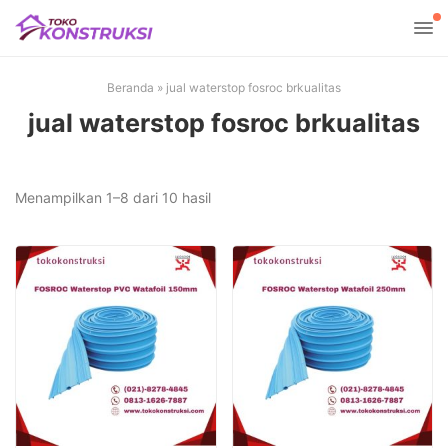
Beranda
»
jual waterstop fosroc brkualitas
jual waterstop fosroc brkualitas
Diurutkan
Menampilkan 1–8 dari 10 hasil
menurut
yang
terbaru