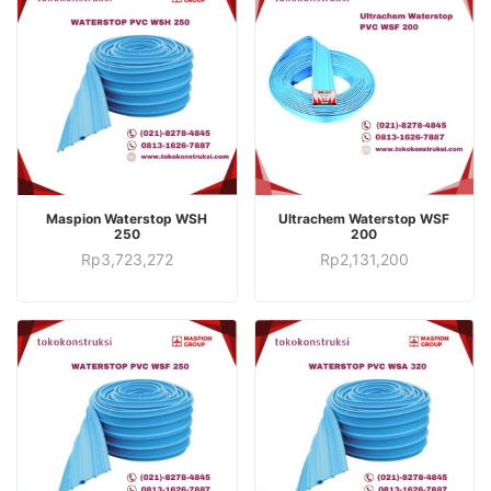
TAMBAH KE KERANJANG
TAMBAH KE KERANJANG
Maspion Waterstop WSH
Ultrachem Waterstop WSF
250
200
Rp
3,723,272
Rp
2,131,200