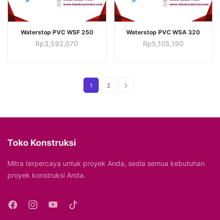
TAMBAH KE KERANJANG
TAMBAH KE KERANJANG
Waterstop PVC WSF 250
Waterstop PVC WSA 320
Rp
3,592,070
Rp
5,105,190
1
2
Toko Konstruksi
Mitra terpercaya untuk proyek Anda, sedia semua kebutuhan
proyek konstruksi Anda.