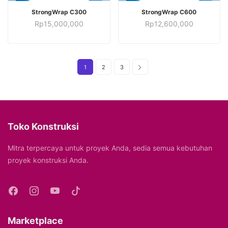
TAMBAH KE KERANJANG
TAMBAH KE KERANJANG
StrongWrap C300
StrongWrap C600
Rp
15,000,000
Rp
12,600,000
1
2
3
Toko Konstruksi
Mitra terpercaya untuk proyek Anda, sedia semua kebutuhan
proyek konstruksi Anda.
Marketplace