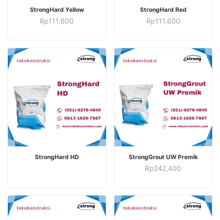
TAMBAH KE KERANJANG
TAMBAH KE KERANJANG
StrongHard Yellow
StrongHard Red
Rp
111,600
Rp
111,600
BACA SELENGKAPNYA
TAMBAH KE KERANJANG
StrongHard HD
StrongGrout UW Premik
Rp
242,400