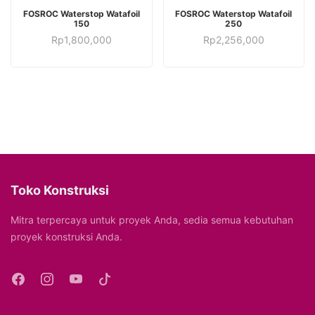
TAMBAH KE KERANJANG
TAMBAH KE KERANJANG
FOSROC Waterstop Watafoil
FOSROC Waterstop Watafoil
150
250
Rp
1,800,000
Rp
2,256,000
Toko Konstruksi
Mitra terpercaya untuk proyek Anda, sedia semua kebutuhan
proyek konstruksi Anda.