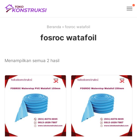
Beranda
»
fosroc watafoil
fosroc watafoil
Diurutkan
Menampilkan semua 2 hasil
menurut
yang
terbaru