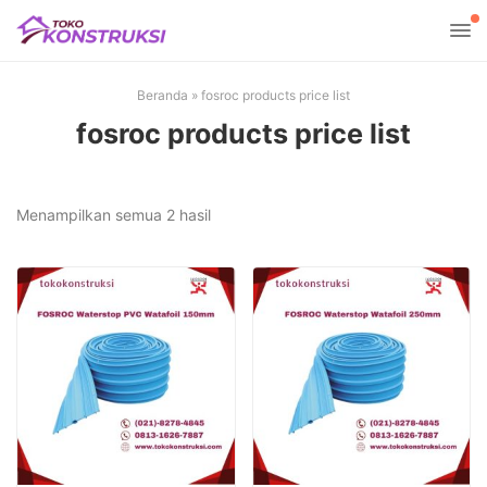
Beranda
»
fosroc products price list
fosroc products price list
Diurutkan
Menampilkan semua 2 hasil
menurut
yang
terbaru