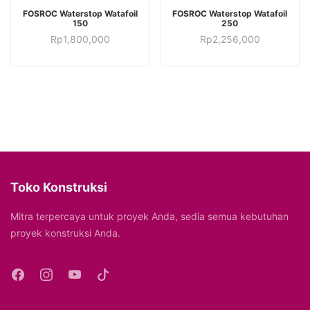
TAMBAH KE KERANJANG
TAMBAH KE KERANJANG
FOSROC Waterstop Watafoil
FOSROC Waterstop Watafoil
150
250
Rp
1,800,000
Rp
2,256,000
Toko Konstruksi
Mitra terpercaya untuk proyek Anda, sedia semua kebutuhan
proyek konstruksi Anda.