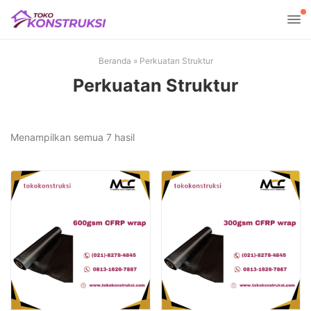
Beranda
»
Perkuatan Struktur
Perkuatan Struktur
Diurutkan
Menampilkan semua 7 hasil
menurut
popularitas